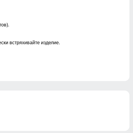
ов).
ески встряхивайте изделие.