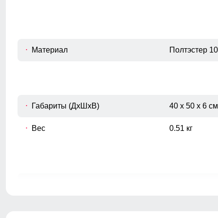
Материал
Полтэстер 1
Габариты (ДхШхВ)
40 x 50 x 6 см
Вес
0.51 кг
ВНИМАНИЕ!!! Товар который куплен с уценкой не по
Образец!