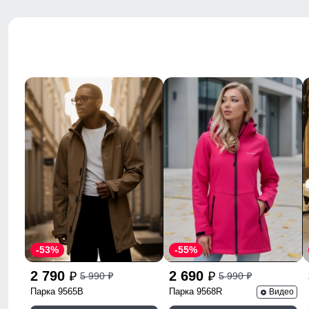
-53%
-55%
2 790
2 690
5 990
5 990
p
p
p
p
Парка 9565B
Парка 9568R
Видео