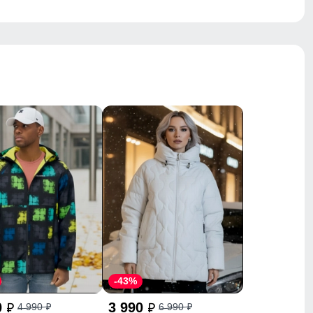
-43%
0
3 990
4 990
6 990
p
p
p
p