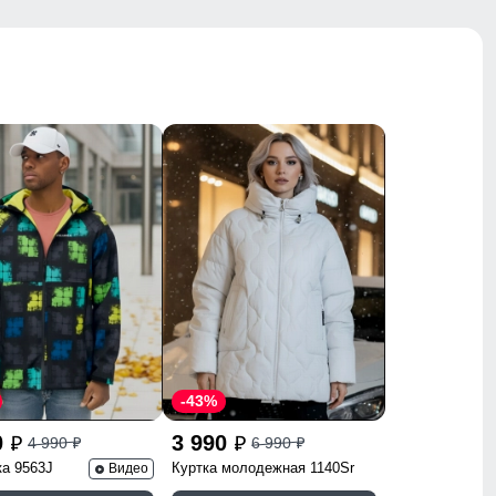
-43%
0
3 990
4 990
6 990
p
p
p
p
ка 9563J
Куртка молодежная 1140Sr
Видео