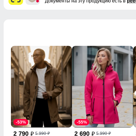
Документы на эту продукцию есть в
рее
-53%
-55%
2 790
2 690
5 990
5 990
p
p
p
p