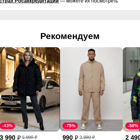
страх Росаккредитации
— можете их посмотреть
Рекомендуем
-43%
-75%
-50%
3 990
990
2 49
6 990
3 990
p
p
p
p