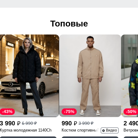
Топовые
-43%
-75%
-50%
3 990
990
2 49
6 990
3 990
p
p
p
p
Куртка молодежная 1140Ch
Костюм спортивный 15020B
Ветров
Видео