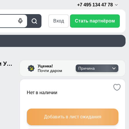
+7 495 134 47 78
Вход
Стать партнёром
Голосовой
Поиск
поиск
Курка горнолыжная для девочки УЦЕНКА розового цвета 0726R
Уценка!
Причина
Почти даром
Нет в наличии
Добавить в лист ожидания