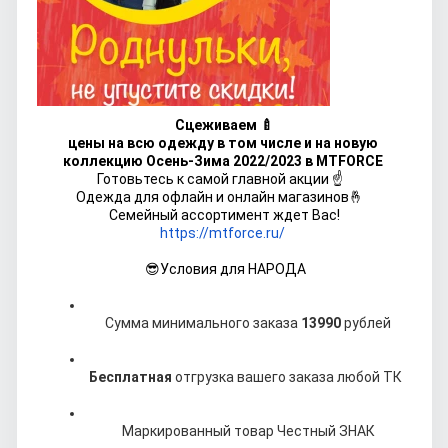
Сцеживаем
 🍼
цены
 на всю одежду в том числе и на новую 
коллекцию Осень-Зима 2022/2023 в MTFORCE 
Готовьтесь к самой главной акции ☝️   
Одежда для офлайн и онлайн магазинов🤞   
Семейный ассортимент ждет Вас!
https://mtforce.ru/
 😎У
словия для НАРОДА
Сумма минимального заказа 
13990
 рублей
Бесплатная 
отгрузка вашего заказа любой ТК  
Маркированный товар Честный ЗНАК