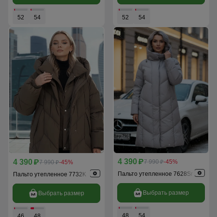
52
54
52
54
4 390
4 390
p
7 990
-45%
p
7 990
-45%
p
p
Пальто утепленное 7628Sr
Пальто утепленное 7732K
Выбрать размер
Выбрать размер
48
54
46
48