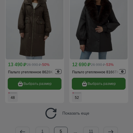
13 490
12 690
p
26 990
-50%
p
26 990
-53%
p
p
Пальто утепленное 8628K
Пальто утепленное 8166TK
Выбрать размер
Выбрать размер
48
52
Показать еще
1
5
...
11