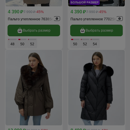
4 390
4 390
p
7 990
-45%
p
7 990
-45%
p
p
Пальто утепленное 7638Sr
Пальто утепленное 7702SK
Выбрать размер
Выбрать размер
48
50
52
50
52
54