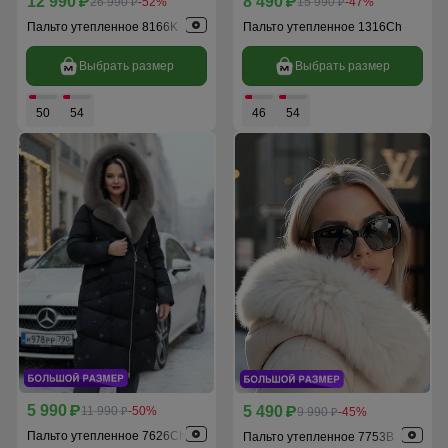
12 990
8 490
p
26 990
-52%
p
15 990
-47%
p
p
Пальто утепленное 8166K
Пальто утепленное 1316Ch
Выбрать размер
Выбрать размер
50
54
46
54
5 990
5 490
p
11 990
-50%
p
9 990
-45%
p
p
Пальто утепленное 7626Ch
Пальто утепленное 7753B