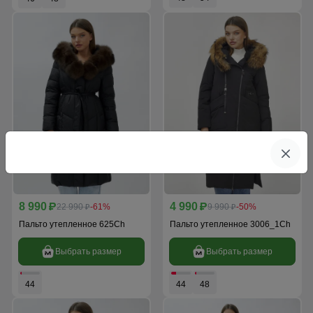
8 990
4 990
p
22 990
-61%
p
9 990
-50%
p
p
Пальто утепленное 625Ch
Пальто утепленное 3006_1Ch
Выбрать размер
Выбрать размер
44
44
48