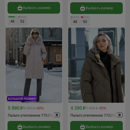
Выбрать размер
Выбрать размер
46
52
48
50
5 990
4 390
p
9 990
-40%
p
7 990
-45%
p
p
Пальто утепленное 7753SK
Пальто утепленное 7732SK
Выбрать размер
Выбрать размер