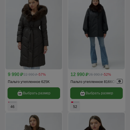
9 990
12 990
p
22 990
-57%
p
26 990
-52%
p
p
Пальто утепленное 625K
Пальто утепленное 8166Ch
Выбрать размер
Выбрать размер
46
52