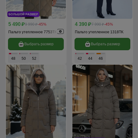
5 490
4 390
p
9 990
-45%
p
7 990
-45%
p
p
Пальто утепленное 7753TK
Пальто утепленное 1318TK
Выбрать размер
Выбрать размер
48
50
52
42
44
46