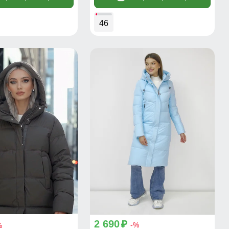
46
2 690
p
-%
%