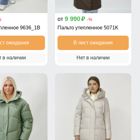
9 990
от
p
%
-%
епленное 9636_1B
Пальто утепленное 5071K
ист ожидания
В лист ожидания
т в наличии
Нет в наличии