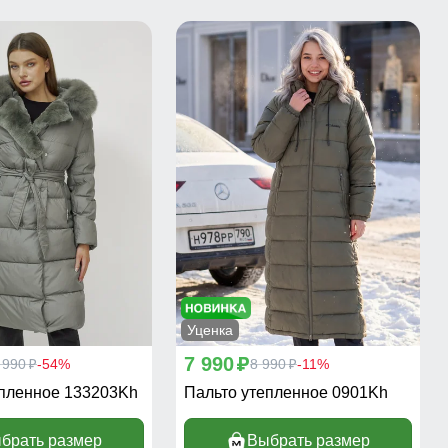
Уценка
7 990
 990
-54%
p
8 990
-11%
p
p
епленное 133203Kh
Пальто утепленное 0901Kh
брать размер
Выбрать размер