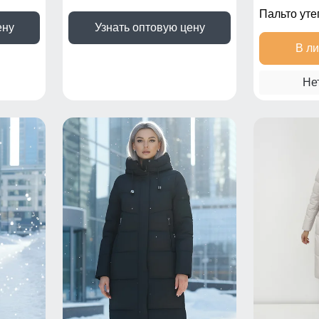
Пальто ут
ену
Узнать оптовую цену
В л
Не