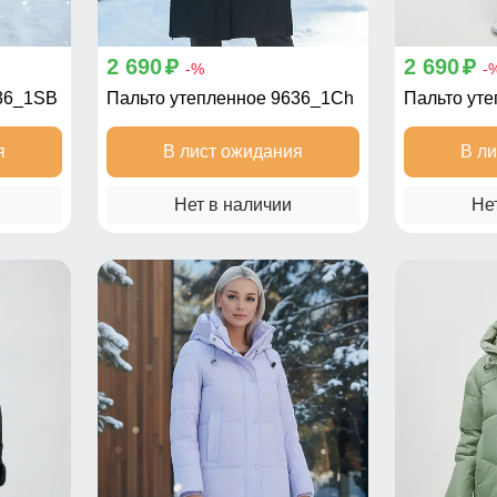
2 690
2 690
p
p
-%
-
636_1SB
Пальто утепленное 9636_1Ch
Пальто ут
я
В лист ожидания
В л
Нет в наличии
Не