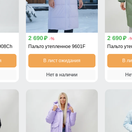
2 690
2 690
p
p
-%
-
008Ch
Пальто утепленное 9601F
Пальто ут
я
В лист ожидания
В л
Нет в наличии
Не