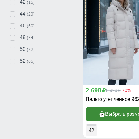
42
(15)
44
(29)
46
(50)
48
(74)
50
(72)
52
(65)
54
(53)
56
(22)
2 690
p
8 990
-70%
p
58
(4)
Пальто утепленное 96
Выбрать разм
42