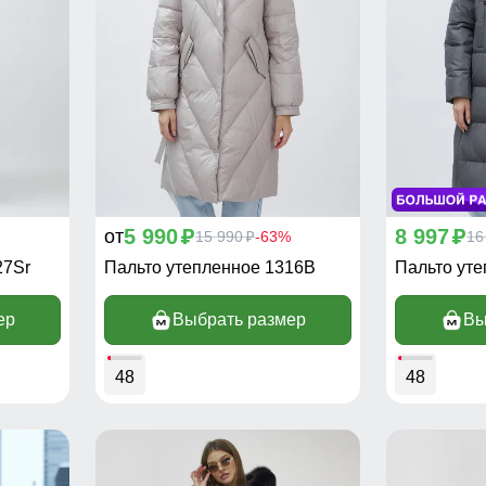
5 990
8 997
от
p
15 990
-63%
p
16
p
27Sr
Пальто утепленное 1316B
Пальто уте
ер
Выбрать размер
Вы
48
48