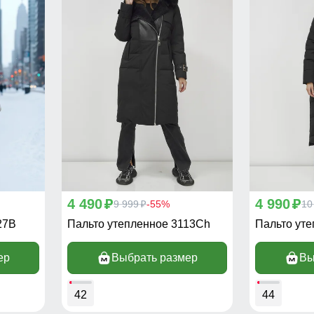
4 490
4 990
p
9 999
-55%
p
10
p
27B
Пальто утепленное 3113Ch
Пальто ут
ер
Выбрать размер
Вы
42
44