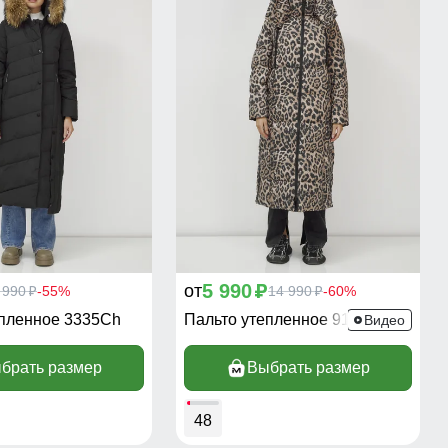
5 990
от
 990
-55%
p
14 990
-60%
p
p
епленное 3335Ch
Пальто утепленное 916_1LP
Видео
брать размер
Выбрать размер
48