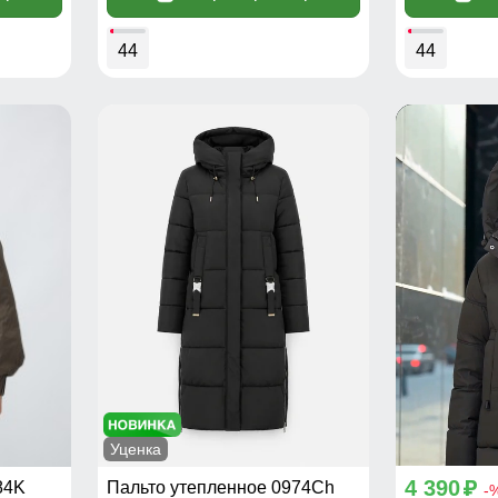
44
44
Уценка
4 390
84K
Пальто утепленное 0974Ch
p
-