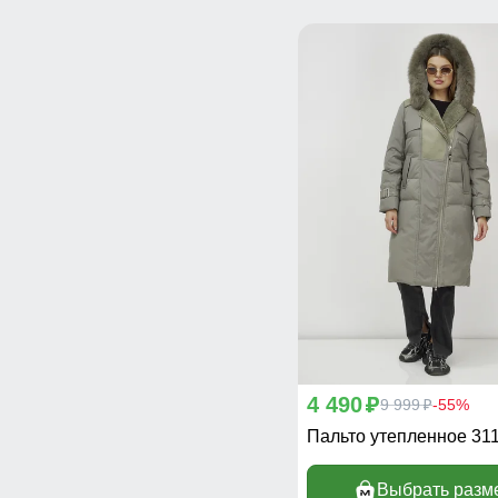
4 490
p
9 999
-55%
p
Пальто утепленное 31
Выбрать разм