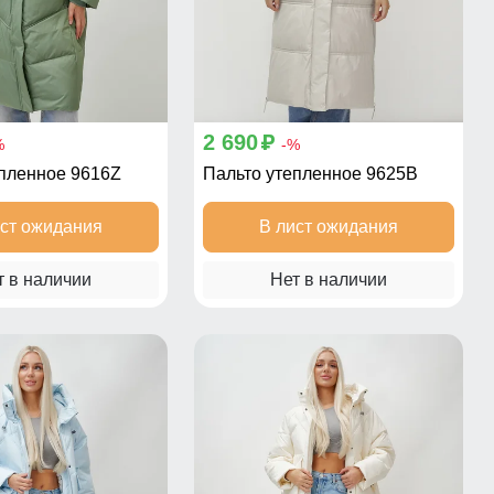
2 690
p
%
-%
епленное 9616Z
Пальто утепленное 9625B
ист ожидания
В лист ожидания
т в наличии
Нет в наличии