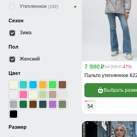
Утепленное
(192)
Сезон
Зима
Пол
Женский
7 990
p
14 990
-47%
p
Цвет
Пальто утепленное 62
Выбрать разм
54
Размер