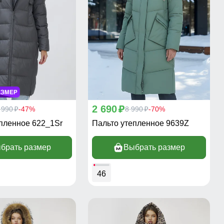
2 690
 990
-47%
p
8 990
-70%
p
p
пленное 622_1Sr
Пальто утепленное 9639Z
брать размер
Выбрать размер
46