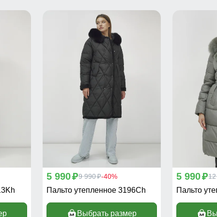
5 990
5 990
p
9 990
-40%
p
12
p
13Kh
Пальто утепленное 3196Ch
Пальто ут
ер
Выбрать размер
Вы