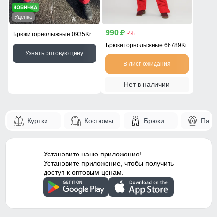
Уценка
990
p
-%
Брюки горнолыжные 0935Kr
Брюки горнолыжные 66789Kr
Узнать оптовую цену
В лист ожидания
Нет в наличии
Куртки
Костюмы
Брюки
Паль
Установите наше приложение!
Установите приложение, чтобы получить
доступ к оптовым ценам.