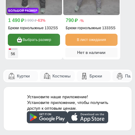
1 490
790
p
3 990
-63%
p
-%
p
Брюки горнолыжные 1332SS
Брюки горнолыжные 1333SS
Выбрать размер
В лист ожидания
Нет в наличии
56
Куртки
Костюмы
Брюки
Паль
Установите наше приложение!
Установите приложение, чтобы получить
доступ к оптовым ценам.