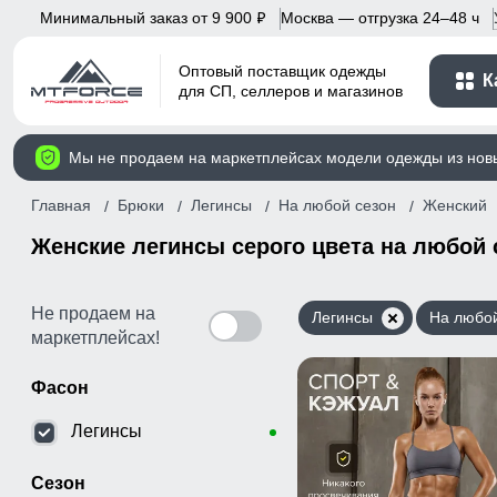
Минимальный заказ от 9 900
Москва — отгрузка 24–48 ч
p
Оптовый поставщик одежды
К
для СП, селлеров и магазинов
Мы не продаем на маркетплейсах модели одежды из нов
Главная
Брюки
Легинсы
На любой сезон
Женский
Женские легинсы серого цвета на любой 
Не продаем на
Легинсы
На любой
маркетплейсах!
Фасон
Легинсы
Сезон