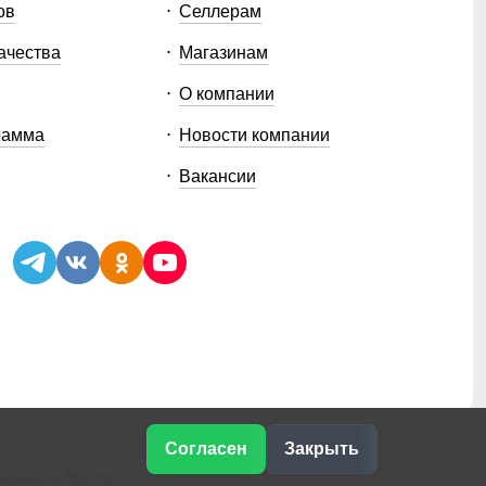
ов
Селлерам
ачества
Магазинам
О компании
рамма
Новости компании
Вакансии
Согласен
Закрыть
ская, д.3Б, стр.1