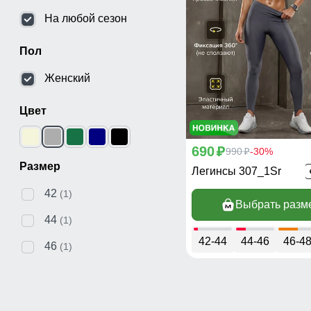
На любой сезон
Пол
Женский
Цвет
690
p
990
-30%
p
Размер
Легинсы 307_1Sr
42
(1)
Выбрать разм
44
(1)
42-44
44-46
46-4
46
(1)