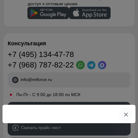
доступ к оптовым ценам.
Консультация
+7 (495) 134-47-78
+7 (968) 787-82-22
info@mtforce.ru
•
Пн-Пт - С 9:00 до 18:00 по МСК
Обратный звонок
Скачать прайс-лист