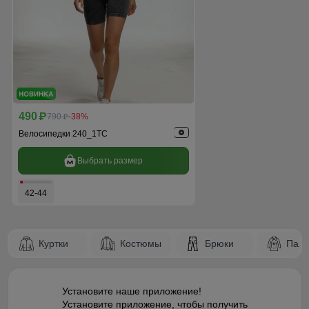
490
p
790
-38%
p
Велосипедки 240_1TC
Выбрать размер
42-44
Куртки
Костюмы
Брюки
Паль
Установите наше приложение!
Установите приложение, чтобы получить