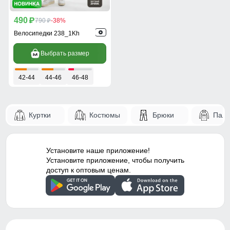
490
p
790
-38%
p
Велосипедки 238_1Kh
Выбрать размер
42-44
44-46
46-48
Куртки
Костюмы
Брюки
Паль
Установите наше приложение!
Установите приложение, чтобы получить
доступ к оптовым ценам.