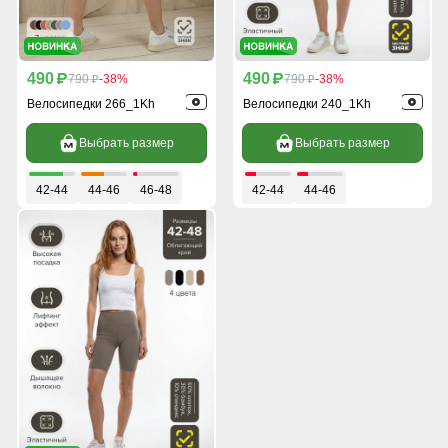
490
490
p
790
-38%
p
790
-38%
p
p
Велосипедки 266_1Kh
Велосипедки 240_1Kh
Выбрать размер
Выбрать размер
42-44
44-46
46-48
42-44
44-46