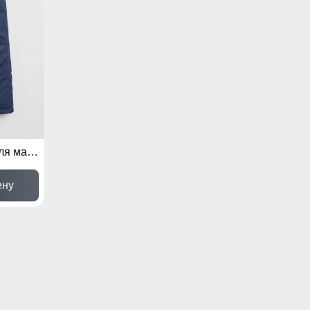
Горнолыжные брюки для мальчика УЦЕНКА темно-синего цвета 0725TS
ену