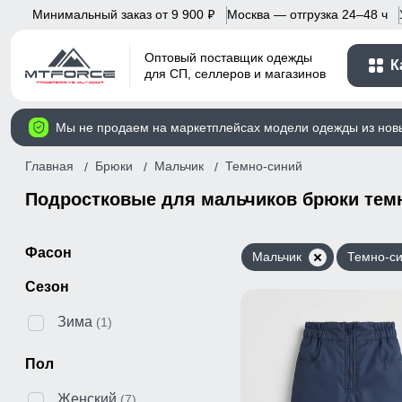
Минимальный заказ от 9 900
Москва — отгрузка 24–48 ч
p
Оптовый поставщик одежды
К
для СП, селлеров и магазинов
Мы не продаем на маркетплейсах модели одежды из нов
Главная
Брюки
Мальчик
Темно-синий
Подростковые для мальчиков брюки темн
Фасон
Мальчик
Темно-с
Сезон
Зима
(1)
Пол
Женский
(7)