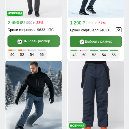
2 690
1 290
p
3 990
-33%
p
2 990
-57%
p
p
Брюки софтшелл 9633_1TC
Брюки софтшелл 2403TC
Выбрать размер
Выбрать размер
50
52
54
56
48
50
52
54
56