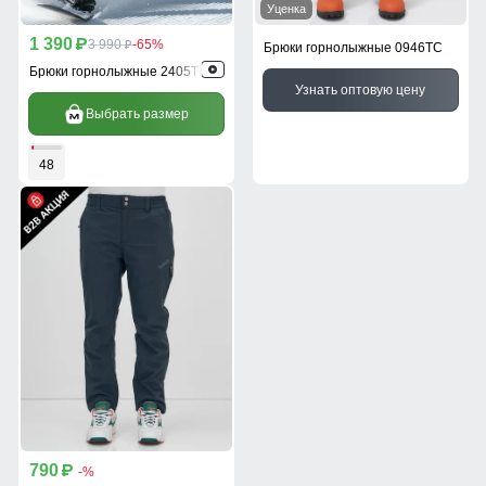
Уценка
1 390
p
3 990
-65%
p
Брюки горнолыжные 0946TC
Брюки горнолыжные 2405TC
Узнать оптовую цену
Выбрать размер
48
790
p
-%