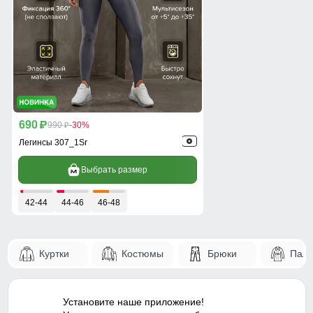
690
p
990
-30%
p
Легинсы 307_1Sr
Выбрать размер
42-44
44-46
46-48
Куртки
Костюмы
Брюки
Паль
Установите наше приложение!