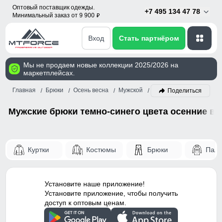
Оптовый поставщик одежды.
+7 495 134 47 78
Минимальный заказ от 9 900
p
Вход
Стать партнёром
Мы не продаем новые коллекции 2025/2026 на
маркетплейсах.
Главная
Брюки
Осень весна
Мужской
Темно-синий
Поделиться
Мужские брюки темно-синего цвета осенние ве
Куртки
Костюмы
Брюки
Паль
Установите наше приложение!
Установите приложение, чтобы получить
доступ к оптовым ценам.