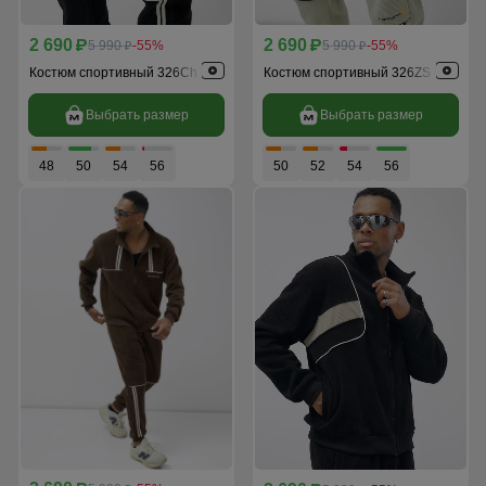
2 690
2 690
p
5 990
-55%
p
5 990
-55%
p
p
Костюм спортивный 326Ch
Костюм спортивный 326ZS
Выбрать размер
Выбрать размер
48
50
54
56
50
52
54
56