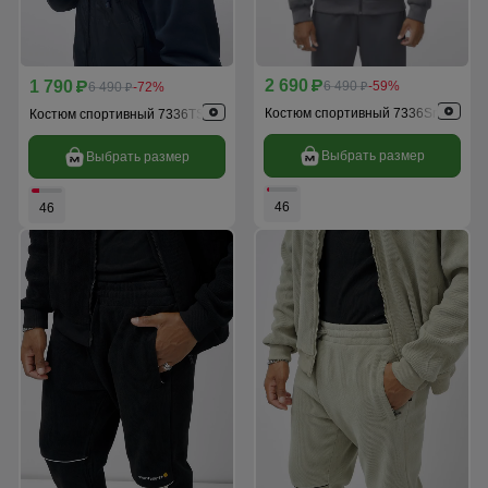
2 690
1 790
p
6 490
-59%
p
6 490
-72%
p
p
Костюм спортивный 7336Sr
Костюм спортивный 7336TS
Выбрать размер
Выбрать размер
46
46