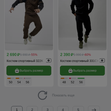
2 690
2 390
p
5 990
-55%
p
5 990
-60%
p
p
Костюм спортивный 322K
Костюм спортивный 331Ch
Выбрать размер
Выбрать размер
50
54
56
48
52
56
Показать еще
1
2
3
4
5