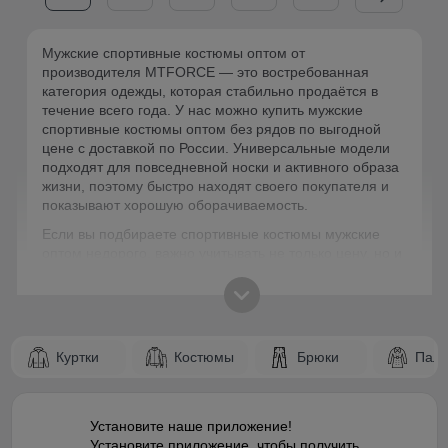
Мужские спортивные костюмы оптом от
производителя MTFORCE — это востребованная
категория одежды, которая стабильно продаётся в
течение всего года. У нас можно купить мужские
спортивные костюмы оптом без рядов по выгодной
цене с доставкой по России. Универсальные модели
подходят для повседневной носки и активного образа
жизни, поэтому быстро находят своего покупателя и
показывают хорошую оборачиваемость.
Если вы подбираете спортивные костюмы мужские
оптом недорого, важно учитывать не только цену, но и
практичность моделей. Удобная посадка, актуальный
внешний вид и комфорт в носке делают такие
комплекты понятными для конечного клиента. За счёт
этого снижается риск остатков и упрощается
формирование ассортимента.
Куртки
Костюмы
Брюки
Паль
Как выбрать мужские спортивные костюмы
оптом?
Установите наше приложение!
При закупке спортивных костюмов от производителя
Установите приложение, чтобы получить