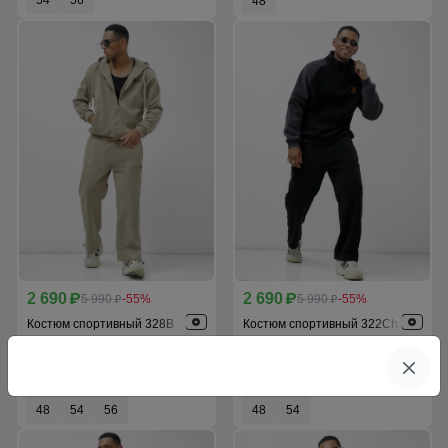
54
56
48
2 690
2 690
p
5 990
-55%
p
5 990
-55%
p
p
Костюм спортивный 328B
Костюм спортивный 322Ch
Выбрать размер
Выбрать размер
48
54
56
48
54