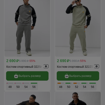
2 690
2 690
p
5 990
-55%
p
5 990
-55%
p
p
Костюм спортивный 322Sr
Костюм спортивный 322ZS
Выбрать размер
Выбрать размер
48
50
54
56
48
50
52
54
56