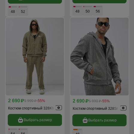
48
50
56
48
52
2 690
2 690
p
5 990
-55%
p
5 990
-55%
p
p
Костюм спортивный 328Kh
Костюм спортивный 328Sr
Выбрать размер
Выбрать размер