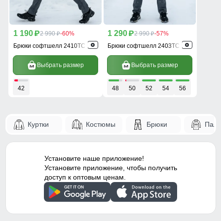
1 190
1 290
p
2 990
-60%
p
2 990
-57%
p
p
Брюки софтшелл 2410TC
Брюки софтшелл 2403TC
Выбрать размер
Выбрать размер
42
48
50
52
54
56
Куртки
Костюмы
Брюки
Паль
Установите наше приложение!
Установите приложение, чтобы получить
доступ к оптовым ценам.