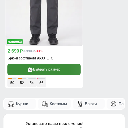
2 690
p
3 990
-33%
p
Брюки софтшелл 9633_1TC
Выбрать размер
50
52
54
56
Куртки
Костюмы
Брюки
Паль
Установите наше приложение!