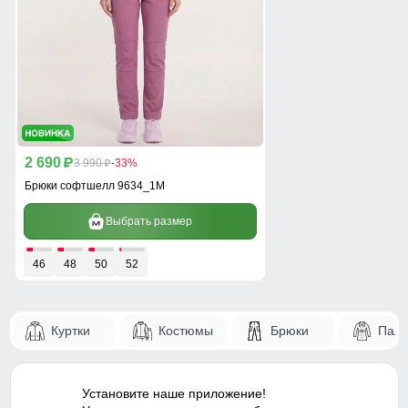
2 690
p
3 990
-33%
p
Брюки софтшелл 9634_1M
Выбрать размер
46
48
50
52
Куртки
Костюмы
Брюки
Паль
Установите наше приложение!