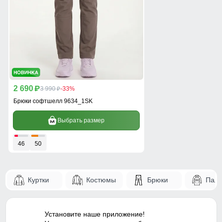
2 690
p
3 990
-33%
p
Брюки софтшелл 9634_1SK
Выбрать размер
46
50
Куртки
Костюмы
Брюки
Паль
Установите наше приложение!