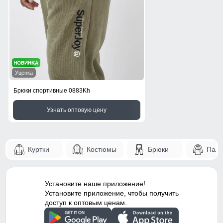
Уценка
Брюки спортивные 0883Kh
Узнать оптовую цену
Куртки
Костюмы
Брюки
Паль
Установите наше приложение!
Установите приложение, чтобы получить
доступ к оптовым ценам.