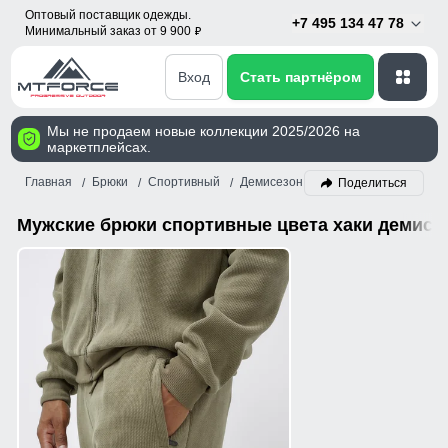
Оптовый поставщик одежды.
+7 495 134 47 78
Минимальный заказ от 9 900
p
Вход
Стать партнёром
Мы не продаем новые коллекции 2025/2026 на
маркетплейсах.
Главная
Брюки
Спортивный
Демисезон
Мужской
Хаки
Поделиться
Мужские брюки спортивные цвета хаки демисе