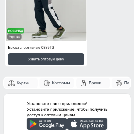
Уценка
Брюки спортивные 0889TS
Узнать оптовую цену
Куртки
Костюмы
Брюки
Паль
Установите наше приложение!
Установите приложение, чтобы получить
доступ к оптовым ценам.