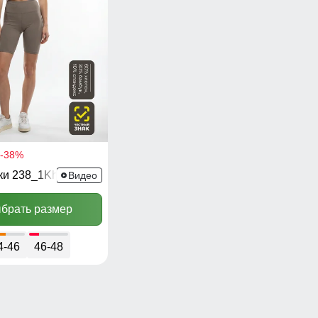
-38%
ки 238_1Kh
Видео
брать размер
4-46
46-48