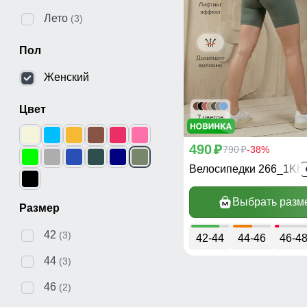
Лето
(3)
Пол
Женский
Цвет
490
p
790
-38%
p
Велосипедки 266_1Kh
Выбрать разм
Размер
42
(3)
42-44
44-46
46-4
44
(3)
46
(2)