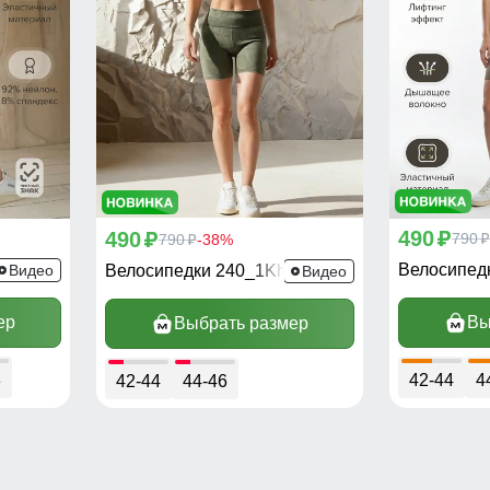
490
490
p
790
p
790
-38%
p
p
Велосипед
Видео
Велосипедки 240_1Kh
Видео
ер
Вы
Выбрать размер
8
42-44
4
42-44
44-46