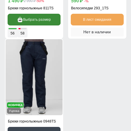
1 490
590
p
2 990
-50%
p
-%
p
Брюки горнолыжные 811TS
Велосипедки 293_1TS
Выбрать размер
В лист ожидания
Нет в наличии
56
58
Уценка
Брюки горнолыжные 0948TS