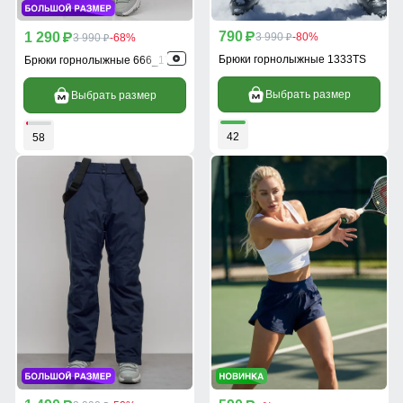
790
1 290
p
3 990
-80%
p
3 990
-68%
p
p
Брюки горнолыжные 1333TS
Брюки горнолыжные 666_1TS
Выбрать размер
Выбрать размер
42
58