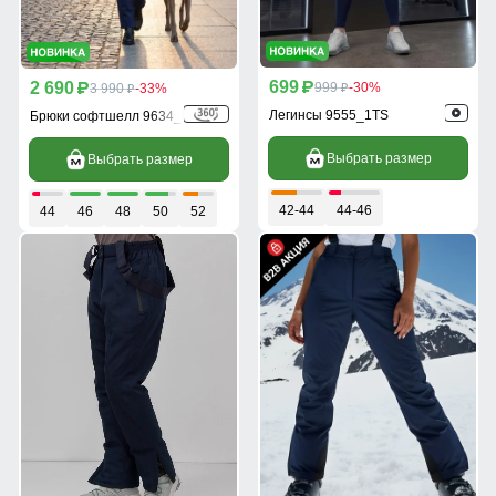
699
2 690
p
999
-30%
p
3 990
-33%
p
p
Легинсы 9555_1TS
Брюки софтшелл 9634_1TS
Выбрать размер
Выбрать размер
42-44
44-46
44
46
48
50
52