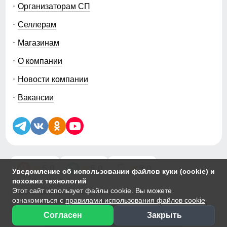
Организаторам СП
Селлерам
Магазинам
О компании
Новости компании
Вакансии
5.0
5.0
5.0
Уведомление об использовании файлов куки (cookie) и
похожих технологий
Этот сайт использует файлы cookie. Вы можете
© 2014-2026 ООО «МТФОРС ПЛЮС»
ознакомиться с
правилами использования файлов cookie
Продажа одежды мелким и крупным оптом в Москве, ул. Чагинская,
д.3Б, стр.1
Согласен
Закрыть
Сортировка
Фильтры
Публичная оферта
|
Персональные данные
|
Политика Cookie