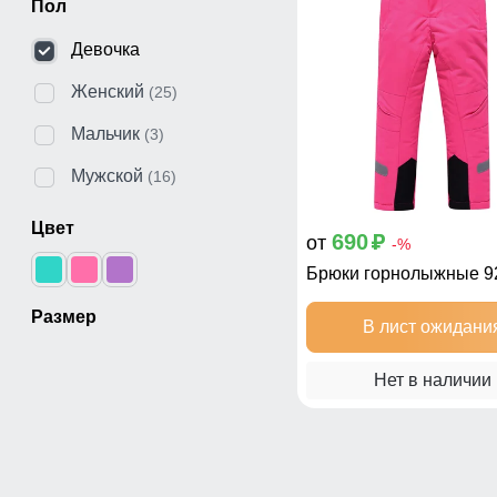
Пол
Девочка
Женский
(25)
Мальчик
(3)
Мужской
(16)
Цвет
690
от
p
-%
Брюки горнолыжные 9
Размер
В лист ожидани
Нет в наличии