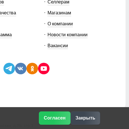
ов
Селлерам
ачества
Магазинам
О компании
рамма
Новости компании
Вакансии
Согласен
Закрыть
ская, д.3Б, стр.1