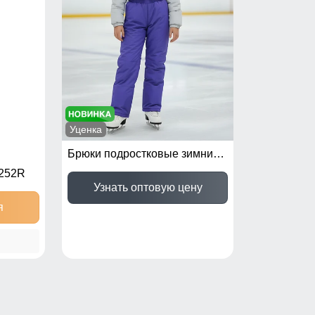
Уценка
Брюки подростковые зимние для девочки УЦЕНКА фиолетового цвета 0934F
252R
Узнать оптовую цену
я