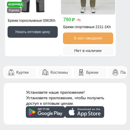
Уценка
790
p
-%
Брюки горнолыжные 0963Kh
Брюки спортивные 2211-1Kh
Узнать оптовую цену
В лист ожидания
Нет в наличии
Куртки
Костюмы
Брюки
Паль
Установите наше приложение!
Установите приложение, чтобы получить
доступ к оптовым ценам.