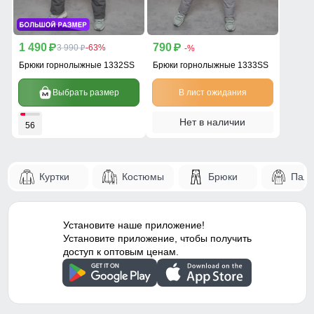
1 490
790
p
3 990
-63%
p
-%
p
Брюки горнолыжные 1332SS
Брюки горнолыжные 1333SS
Выбрать размер
В лист ожидания
Нет в наличии
56
Куртки
Костюмы
Брюки
Паль
Установите наше приложение!
Установите приложение, чтобы получить
доступ к оптовым ценам.