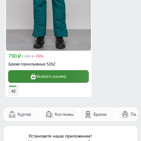
790
p
2 990
-74%
p
Брюки горнолыжные 526Z
Выбрать размер
42
Куртки
Костюмы
Брюки
Паль
Установите наше приложение!