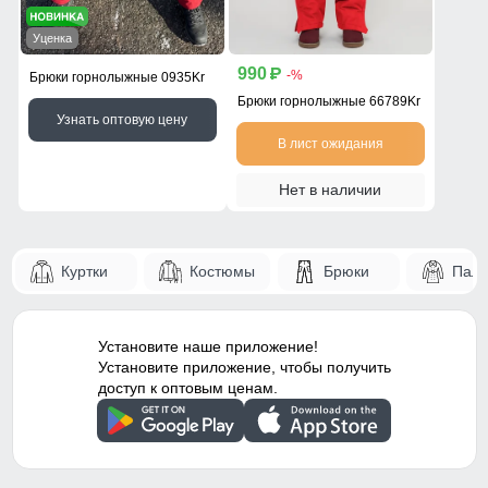
Уценка
990
p
-%
Брюки горнолыжные 0935Kr
Брюки горнолыжные 66789Kr
Узнать оптовую цену
В лист ожидания
Нет в наличии
Куртки
Костюмы
Брюки
Паль
Установите наше приложение!
Установите приложение, чтобы получить
доступ к оптовым ценам.