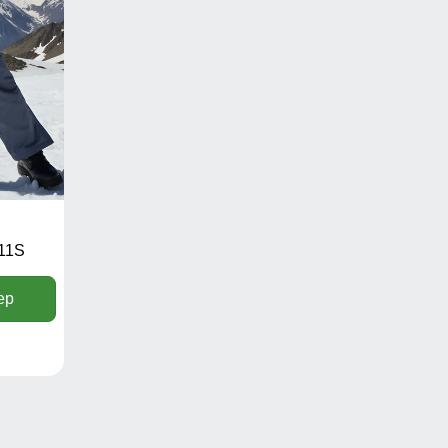
11S
ер