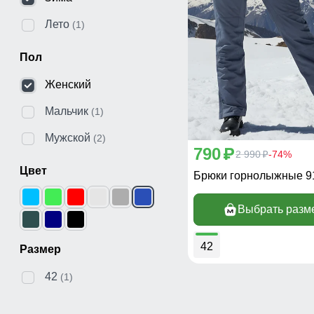
Лето
(1)
Пол
Женский
Мальчик
(1)
Мужской
(2)
790
p
2 990
-74%
p
Цвет
Брюки горнолыжные 9
Выбрать разм
42
Размер
42
(1)