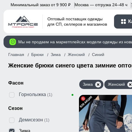
Минимальный заказ от 9 900
Москва — отгрузка 24–48 ч
p
Оптовый поставщик одежды
К
для СП, селлеров и магазинов
Мы не продаем на маркетплейсах модели одежды из нов
Главная
Брюки
Зима
Женский
Синий
Женские брюки синего цвета зимние опт
Фасон
Зима
Женский
Горнолыжка
(1)
Сезон
Демисезон
(1)
Зима