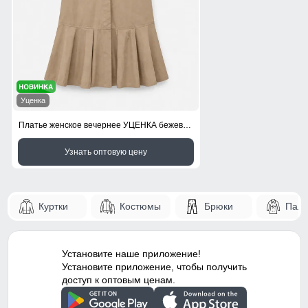
Уценка
Платье женское вечернее УЦЕНКА бежевого цвета 0959B
Узнать оптовую цену
Куртки
Костюмы
Брюки
Паль
Установите наше приложение!
Установите приложение, чтобы получить
доступ к оптовым ценам.