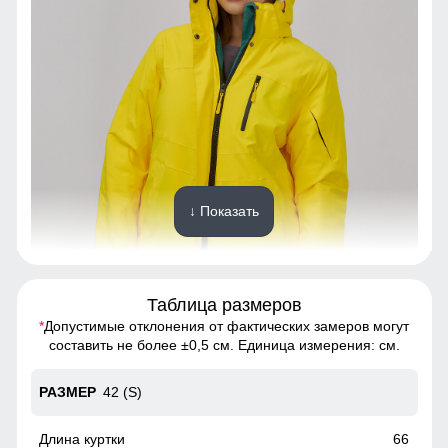
↓ Показать
Таблица размеров
*
Допустимые отклонения от фактических замеров могут
Горнолыжная куртка - идеальный выбор для тех, кто хочет
составить не более ±0,5 см. Единица измерения: см.
выглядеть стильно и чувствовать себя комфортно в
любую погоду
42 (S)
Вентиляция на молнии под рукавами
66