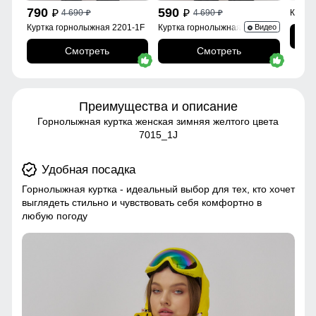
790
590
4 690
4 690
Куртк
p
p
p
p
Куртка горнолыжная 2201-1F
Куртка горнолыжная 2252Br
Видео
Смотреть
Смотреть
Преимущества и описание
Горнолыжная куртка женская зимняя желтого цвета
7015_1J
Удобная посадка
Горнолыжная куртка - идеальный выбор для тех, кто хочет
выглядеть стильно и чувствовать себя комфортно в
любую погоду