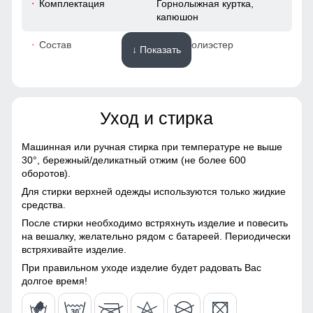
Комплектация
Горнолыжная куртка,
капюшон
48
Состав
100% Полиэстер
↓ Показать
52
Материалы
40
Уход и стирка
Материал
Gore-tex, Мембранные
52
материалы, Натуральные
материалы, Полиэстер,
Машинная или ручная стирка при температуре не выше
Плащевка, Тефлон,
30°,
бережный/деликатный отжим (не более 600
48 (XL)
Экологичные материалы
оборотов).
Для стирки верхней одежды используются только жидкие
Материал подкладки
Полиэстер/Ткани TW -
72
средства.
куртки
сетка Air Mesh
После стирки необходимо встряхнуть изделие и повесить
64
на вешалку, желательно рядом с батареей. Периодически
Материал подкладки
Ткани TW - сетка Air Mesh/
Куртка с водонепроницаемостью 10000мм обеспечит
встряхивайте изделие.
капюшона
Полиэстер
непревзойденную защиту от дождя. Мембранные
материалы гарантируют сухость и комфорт, позволяя
19
При правильном уходе изделие будет радовать Вас
Материал подкладки
Полиэстер/Флис
оставаться активным в любую погоду, не беспокоясь о
долгое время!
воротника
влаге.
50