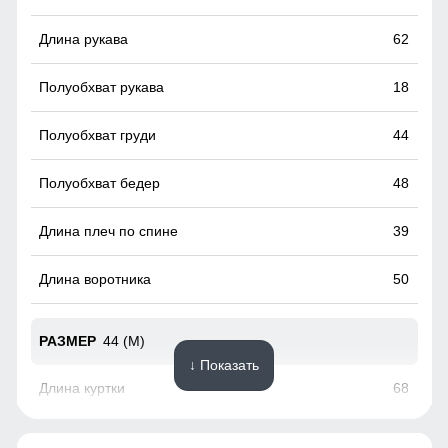
Это лучший помощник для влагоотведения и она
обязательно должна присутствовать в горнолыжной
62
мембранной куртке. Во время интенсивного
передвижения можно расстегнуть молнии, чтобы Вы не
потели, а во время отдыха или нахождения в лагере —
18
закрыть, чтобы сохранить тепло, если идет речь о
холодном времени года.
44
48
39
50
44 (M)
↓ Показать
68
63