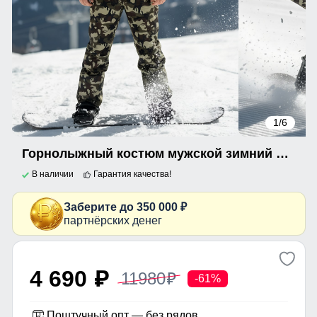
1
/6
Горнолыжный костюм мужской зимний цвета хаки 02412Kh
В наличии
Гарантия качества!
Заберите до 350 000 ₽
партнёрских денег
4 690
11980
p
p
-61%
Поштучный опт — без рядов