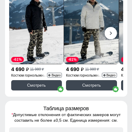
-61%
-61%
-61%
4 690
4 690
4 6
11 980
11 980
p
p
p
p
Костюм горнолыжный
Костюм горнолыжный
Костю
Видео
Видео
02412Ch
02412Bl
02412
Смотреть
Смотреть
Таблица размеров
*
Допустимые отклонения от фактических замеров могут
составить не более ±0,5 см. Единица измерения: см.