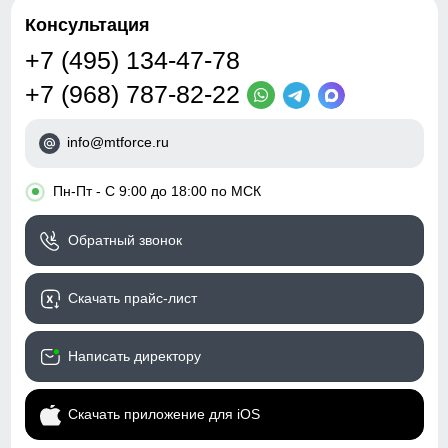
Таблица размеров брюк
Особенности
Съемные регулируемые
Консультация
полукомбинезона
бретели, флисовая
+7 (495) 134-47-78
48 (M)
Тип посадки
Средняя
+7 (968) 787-82-22
106
Дизайн и стиль
info@mtforce.ru
78
Вид одежды
Горнолыжная/Свободная/
Утепленная модель
•
Пн-Пт - С 9:00 до 18:00 по МСК
30
Стиль
Спортивный,
Обратный звонок
повседневный, вечерний,
70
школьный
102
Скачать прайс-лист
Рисунок
Камуфляж, Логотип,
Однотонный
44
Написать директору
Коллекция
Осень-зима 2025
Тренд
уличная мода
50 (L)
Скачать приложение для iOS