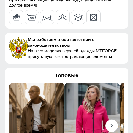
долгое время!
Материал наполнителя
Синтепон
78
Фактура материала
плотная
67
Утеплитель, гр
от 680 до 780 гр
Мы работаем в соответствии с
51
законодательством
Плотность утеплителя (г/
240
На всех моделях верхней одежды MTFORCE
кв.м)
46
присутствуют светоотражающие элементы
Конструктивные особенности
124
Топовые
Покрой
свободный
124
Длина подола
Средняя длина
49
Тип рукава
Длинный
62
Внутренние карманы
Есть
Тип кармана
Прорезной
56 (3XL)