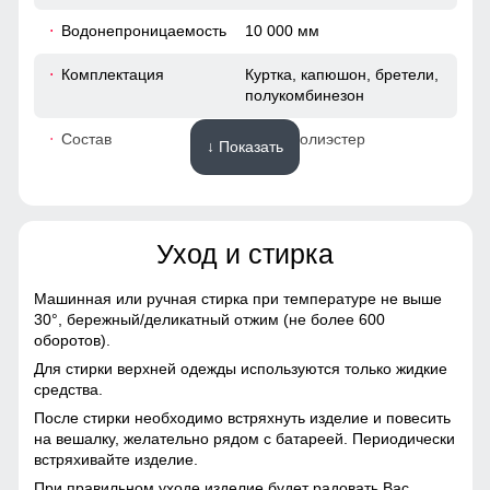
52 (XL)
Водонепроницаемость
10 000 мм
76
Комплектация
Куртка, капюшон, бретели,
полукомбинезон
65
Состав
100% Полиэстер
↓ Показать
50
Материалы
44
Уход и стирка
Материал
Мембранные материалы,
120
Полиэстер, Плащевка,
Тефлон
Машинная или ручная стирка при температуре не выше
120
30°,
бережный/деликатный отжим (не более 600
Материал подкладки
Полиэстер
оборотов).
куртки
47
Для стирки верхней одежды используются только жидкие
средства.
Материал подкладки
Полиэстер
После стирки необходимо встряхнуть изделие и повесить
капюшона
60
на вешалку, желательно рядом с батареей. Периодически
встряхивайте изделие.
Материал подкладки
Флис/Полиэстер
полукомбинезона
При правильном уходе изделие будет радовать Вас
54 (XXL)