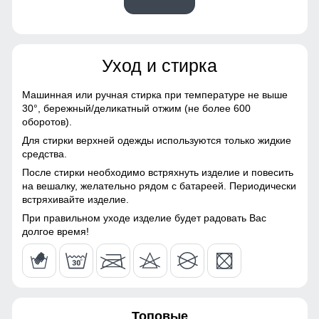
52
Материалы
40
Уход и стирка
Материал
Gore-tex, Мембранные
52
материалы, Натуральные
материалы, Полиэстер,
Машинная или ручная стирка при температуре не выше
Плащевка, Тефлон,
Карман служит для хранения карточки Ski-Pass(
30°,
бережный/деликатный отжим (не более 600
48 (XL)
Экологичные материалы
пластиковая карта с магнитным чипом применяемая на
оборотов).
горнолыжных курортах). Кармашек может служить местом
Для стирки верхней одежды используются только жидкие
Материал подкладки
Полиэстер/Ткани TW -
хранения других мелочей, например ключи или телефон.
72
средства.
костюма
сетка Air Mesh
После стирки необходимо встряхнуть изделие и повесить
Гарантия сухости при любой погоде
64
на вешалку, желательно рядом с батареей. Периодически
Материал подкладки
Ткани TW - сетка Air Mesh/
встряхивайте изделие.
капюшона
Полиэстер
Костюм с водонепроницаемостью 10000мм обеспечит
непревзойденную защиту от дождя. Мембранные
19
При правильном уходе изделие будет радовать Вас
Материал подкладки
Полиэстер/Ткани TW -
материалы гарантируют сухость и комфорт, позволяя
долгое время!
полукомбинезона
сетка Air Mesh
оставаться активным в любую погоду, не беспокоясь о
50
влаге.
Материал подкладки
Полиэстер/Флис
воротника
54
Материал наполнителя
Тинсулейт
Топовые