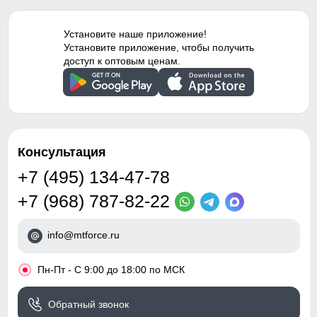
рукавах, в поясе брюк, по
низу брюк
Ветрозащитная планка
Установите наше приложение!
Опции капюшона
Съемный
Ветрозащитная планка нужна для защиты от ветра и
Установите приложение, чтобы получить
Таблица размеров брюк
холодного воздуха который может проникнуть внутрь
доступ к оптовым ценам.
Декоративные элементы
Вырез для пальца,
через молнию куртки.
Капюшон, Карманы,
42 (S)
Манжеты
103
Конструктивность
Вентиляция на молнии по
элемента
бокам
Консультация
74
Внутренние швы
Проклеены/Прошиты
+7 (495) 134-47-78
32
Вид застежки
Двойная молния/Кнопки/
+7 (968) 787-82-22
Клапан
35
info@mtforce.ru
Особенности модели
family look, вентиляция,
водоотталкивающий
46
материал, ветрозащита,
•
Пн-Пт - С 9:00 до 18:00 по МСК
дышащий материал,
гипоаллергенный
18
Обратный звонок
материал