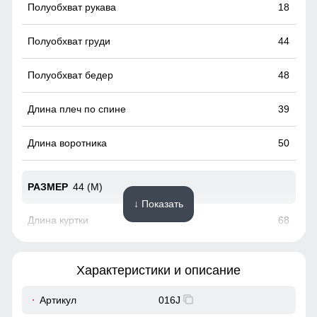
18
44
48
39
50
44 (M)
↓ Показать
68
63
Характеристики и описание
19
Артикул
016J
Капюшон надежно защищает от различных внешних
факторов, таких как ветер.