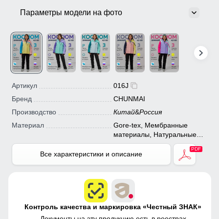
Параметры модели на фото
Артикул
016J
Бренд
CHUNMAI
Производство
Китай
&
Россия
Материал
Gore-tex, Мембранные
материалы, Натуральные
материалы, Полиэстер,
Плащевка, Тефлон,
Все характеристики и описание
Экологичные материалы
Контроль качества и маркировка «Честный ЗНАК»
Документы на эту продукцию есть в
реестрах