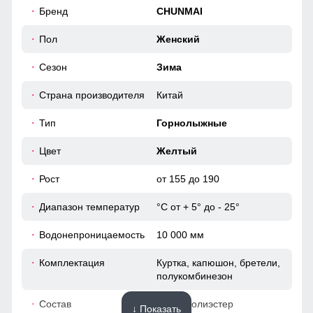
46
Бренд
CHUNMAI
Карман ски пасс
50
Пол
Женский
Карман служит для хранения карточки Ski-Pass(
Сезон
Зима
пластиковая карта с магнитным чипом применяемая на
39
горнолыжных курортах). Кармашек может служить местом
хранения других мелочей, например ключи или телефон.
Страна производителя
Китай
50
Тип
Горнолыжные
46 (L)
Цвет
Желтый
Рост
от 155 до 190
70
Диапазон температур
°С от + 5° до - 25°
63
Водонепроницаемость
10 000 мм
19
Комплектация
Куртка, капюшон, бретели,
полукомбинезон
48
Состав
100% Полиэстер
↓ Показать