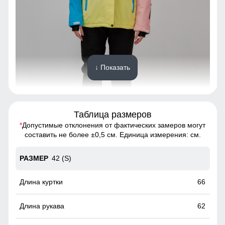
↓ Показать
Таблица размеров
Спортивный горнолыжный костюм - это предмет
*
Допустимые отклонения от фактических замеров могут
гардероба, состоящий из двух частей: куртки и
составить не более ±0,5 см. Единица измерения: см.
горнолыжных брюк.
42 (S)
Съемный ветрозащитный капюшон
Капюшон надежно защищает от различных внешних
66
факторов, таких как ветер.
62