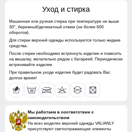
Тефлон, Экологичные
материалы
Уход и стирка
45
Материал подкладки
Полиэстер/С начесом
Машинная или ручная стирка при температуре не выше
куртки
30°,
бережный/деликатный отжим (не более 600
134 (9 ЛЕТ)
Практичные и стильные карманы удобно расположены
оборотов).
Материал подкладки
Полиэстер/С начесом
для хранения мелочей, таких как ключи или телефон.
Для стирки верхней одежды используются только жидкие
капюшона
56
средства.
Снегозащитная юбка на кнопках
После стирки необходимо встряхнуть изделие и повесить
Материал подкладки
Полиэстер/С начесом
50
на вешалку, желательно рядом с батареей. Периодически
полукомбинезона
Без этого элемента сегодня не обходится практически ни
встряхивайте изделие.
одна горнолыжная куртка. Это прекрасная защита от
Материал подкладки
Полиэстер/С начесом
снега и ветра. Часто на резинку юбки наносят
19
При правильном уходе изделие будет радовать Вас
воротника
специальные силиконовые полосы, так она лучше
долгое время!
фиксируется на горнолыжном полукомбинезоне
45
Материал наполнителя
Тинсулейт
45
Фактура материала
плотная
Мы работаем в соответствии с
Утеплитель, гр
от 420 до 620 гр
35
законодательством
На всех моделях верхней одежды VALIANLY
Плотность утеплителя (г/
240
45
присутствуют светоотражающие элементы
кв.м)