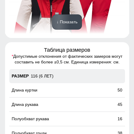
↓ Показать
Таблица размеров
*
Допустимые отклонения от фактических замеров могут
Спортивный горнолыжный костюм - это предмет
составить не более ±0,5 см. Единица измерения: см.
гардероба, состоящий из двух частей: куртки и
горнолыжных брюк
116 (6 ЛЕТ)
Комбинезон
50
Полукомбинезон зимний имеет регулируемые бретели,
боковые карманы, высокую посадку.
45
16
38