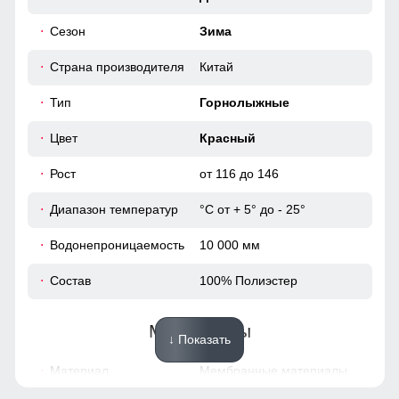
Удобные и вместительные карманы
Практичные и стильные карманы удобно расположены
Сезон
Зима
31
для хранения мелочей, таких как ключи или телефон.
Страна производителя
Китай
43
Тип
Горнолыжные
128 (8 ЛЕТ)
Цвет
Красный
Рост
от 116 до 146
54
Диапазон температур
°С от + 5° до - 25°
49
Водонепроницаемость
10 000 мм
17
Состав
100% Полиэстер
43
Материалы
↓ Показать
43
Материал
Мембранные материалы,
Полиэстер, Плащевка,
34