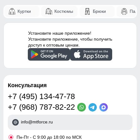
Светоотражающие
для хранения мелочей, таких как ключи или телефон.
элементы
Куртки
Костюмы
Брюки
Паль
59
Конструктивность
Снегозащитные гетры/
элемента
гамаши
51
Установите наше приложение!
Внутренние швы
Проклеены
Установите приложение, чтобы получить
20
доступ к оптовым ценам.
Вид застежки
Молния/Кнопки/Клапан
47
Особенности модели
family look, ветрозащита,
водоотталкивающий
материал,
47
гипоаллергенный
Консультация
материал, дышащий
37
материал, потайной
+7 (495) 134-47-78
карман
47
+7 (968) 787-82-22
Тип посадки
Средняя
info@mtforce.ru
Дизайн и стиль
Таблица размеров брюк
•
Пн-Пт - С 9:00 до 18:00 по МСК