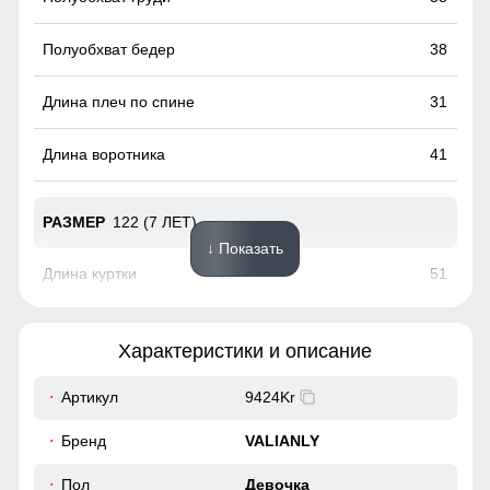
38
31
41
122 (7 ЛЕТ)
↓ Показать
51
46
Характеристики и описание
17
Артикул
9424Kr
Полукомбинезон зимний имеет регулируемые бретели,
41
Бренд
VALIANLY
боковые карманы, высокую посадку.
41
Пол
Девочка