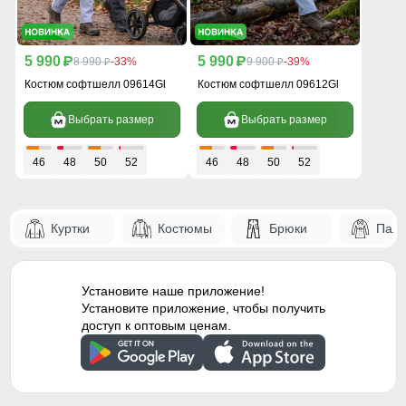
5 990
5 990
p
8 990
-33%
p
9 900
-39%
p
p
Костюм софтшелл 09614Gl
Костюм софтшелл 09612Gl
Выбрать размер
Выбрать размер
46
48
50
52
46
48
50
52
Куртки
Костюмы
Брюки
Паль
Установите наше приложение!
Установите приложение, чтобы получить
доступ к оптовым ценам.