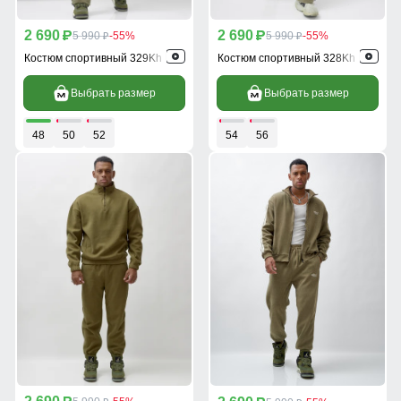
2 690
2 690
p
5 990
-55%
p
5 990
-55%
p
p
Костюм спортивный 329Kh
Костюм спортивный 328Kh
Выбрать размер
Выбрать размер
48
50
52
54
56