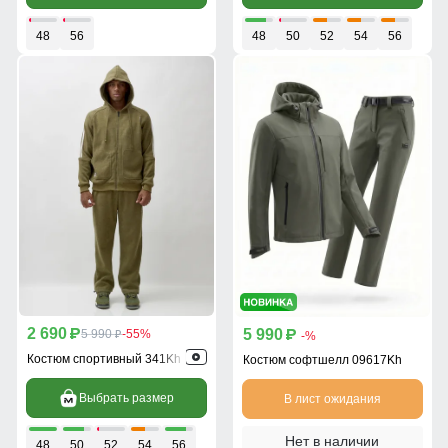
48
56
48
50
52
54
56
2 690
5 990
p
5 990
-55%
p
p
-%
Костюм спортивный 341Kh
Костюм софтшелл 09617Kh
Выбрать размер
В лист ожидания
Нет в наличии
48
50
52
54
56