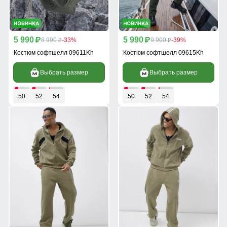
5 990
5 990
p
8 990
-33%
p
9 900
-39%
p
p
Костюм софтшелл 09611Kh
Костюм софтшелл 09615Kh
Выбрать размер
Выбрать размер
50
52
54
50
52
54