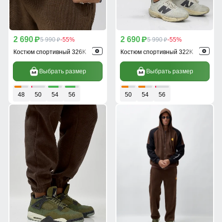
2 690
2 690
p
5 990
-55%
p
5 990
-55%
p
p
Костюм спортивный 326K
Костюм спортивный 322K
Выбрать размер
Выбрать размер
48
50
54
56
50
54
56