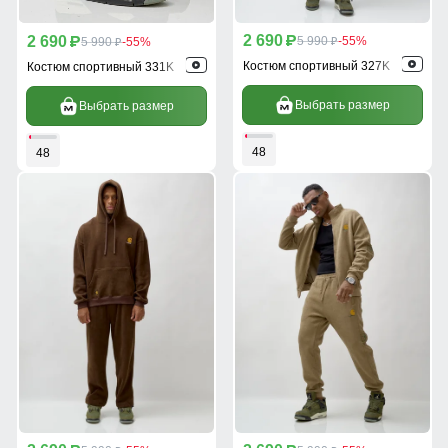
2 690
2 690
p
5 990
-55%
p
5 990
-55%
p
p
Костюм спортивный 327K
Костюм спортивный 331K
Выбрать размер
Выбрать размер
48
48