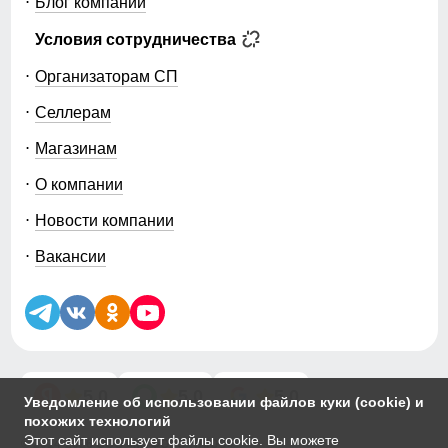
Блог компании
Условия сотрудничества
Организаторам СП
Селлерам
Магазинам
О компании
Новости компании
Вакансии
5.0
5.0
5.0
Уведомление об использовании файлов куки (cookie) и
похожих технологий
Этот сайт использует файлы cookie. Вы можете
© 2014-2026 ООО «МТФОРС ПЛЮС»