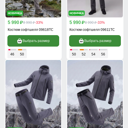
5 990
5 990
p
8 990
-33%
p
8 990
-33%
p
p
Костюм софтшелл 09618TC
Костюм софтшелл 09611TC
Выбрать размер
Выбрать размер
46
50
50
52
54
56