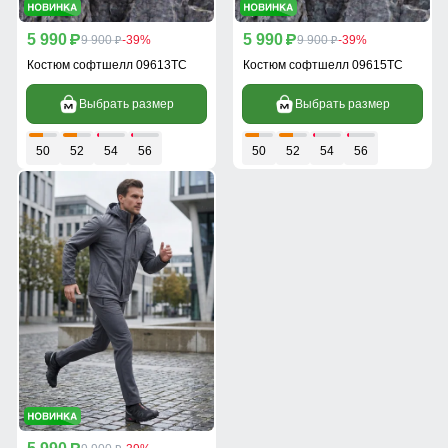
5 990
5 990
p
9 900
-39%
p
9 900
-39%
p
p
Костюм софтшелл 09613TC
Костюм софтшелл 09615TC
Выбрать размер
Выбрать размер
50
52
54
56
50
52
54
56