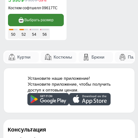
5 990
p
9 900
-39%
p
Костюм софтшелл 09617TC
Выбрать размер
50
52
54
56
Куртки
Костюмы
Брюки
Паль
Установите наше приложение!
Установите приложение, чтобы получить
доступ к оптовым ценам.
Консультация