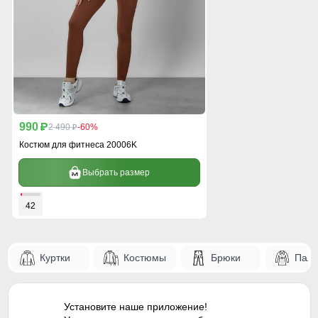
990
p
2 490
-60%
p
Костюм для фитнеса 20006K
Выбрать размер
42
Куртки
Костюмы
Брюки
Паль
Установите наше приложение!