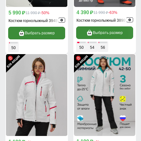
4 390
5 990
p
11 990
-63%
p
11 990
-50%
p
p
Костюм горнолыжный 389Bl
Костюм горнолыжный 394Bl
Выбрать размер
Выбрать размер
50
54
56
50