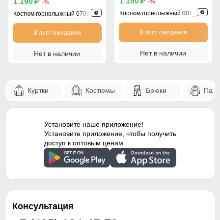
1 190
1 190
p
p
-%
-%
Костюм горнолыжный 001_1Bl
Костюм горнолыжный 07091Bl
В лист ожидания
В лист ожидания
Нет в наличии
Нет в наличии
Куртки
Костюмы
Брюки
Паль
Установите наше приложение!
Установите приложение, чтобы получить
доступ к оптовым ценам.
Консультация