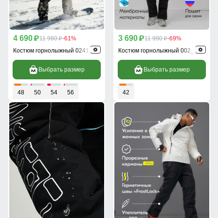
4 690
3 690
p
11 980
-61%
p
11 990
-69%
p
p
Костюм горнолыжный 02412Bl
Костюм горнолыжный 002_1Bl
Выбрать размер
Выбрать размер
48
50
54
56
42