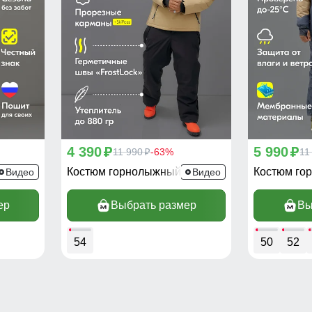
4 390
5 990
p
11 990
-63%
p
11
p
394B
Костюм горнолыжный 389B
Костюм го
Видео
Видео
ер
Выбрать размер
Вы
54
50
52