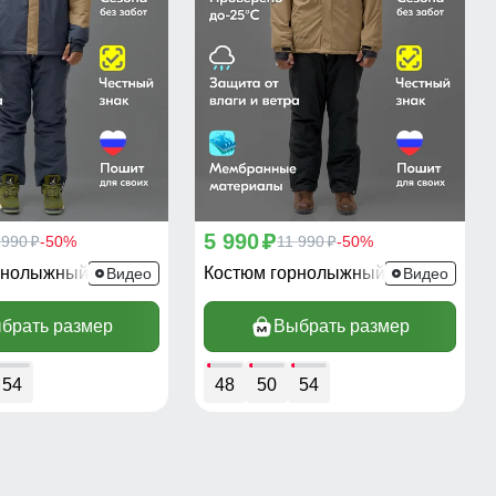
5 990
 990
-50%
p
11 990
-50%
p
p
рнолыжный 372B
Костюм горнолыжный 383B
Видео
Видео
брать размер
Выбрать размер
54
48
50
54