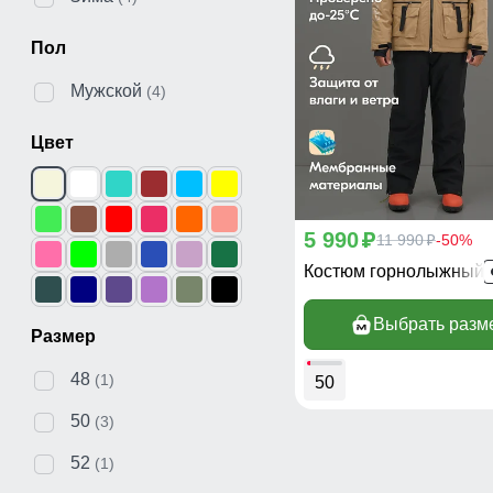
Пол
Мужской
(4)
Цвет
5 990
p
11 990
-50%
p
Костюм горнолыжный 
Выбрать разм
Размер
48
(1)
50
50
(3)
52
(1)