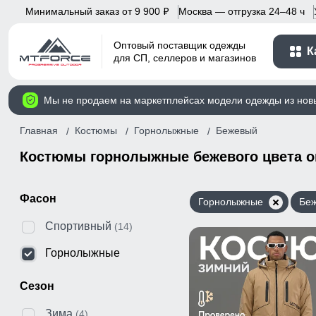
Минимальный заказ от 9 900
Москва — отгрузка 24–48 ч
p
Оптовый поставщик одежды
К
для СП, селлеров и магазинов
Мы не продаем на маркетплейсах модели одежды из нов
Главная
Костюмы
Горнолыжные
Бежевый
Костюмы горнолыжные бежевого цвета 
Фасон
Горнолыжные
Бе
Спортивный
(14)
Горнолыжные
Сезон
Зима
(4)