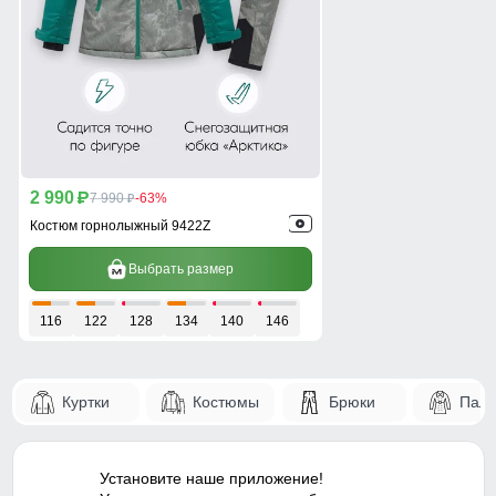
2 990
p
7 990
-63%
p
Костюм горнолыжный 9422Z
Выбрать размер
116
122
128
134
140
146
Куртки
Костюмы
Брюки
Паль
Установите наше приложение!