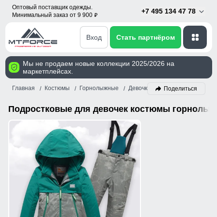
Оптовый поставщик одежды.
+7 495 134 47 78
Минимальный заказ от 9 900
p
Вход
Стать партнёром
Мы не продаем новые коллекции 2025/2026 на
маркетплейсах.
Главная
Костюмы
Горнолыжные
Девочка
Зеленый
Поделиться
Подростковые для девочек костюмы горнолыж