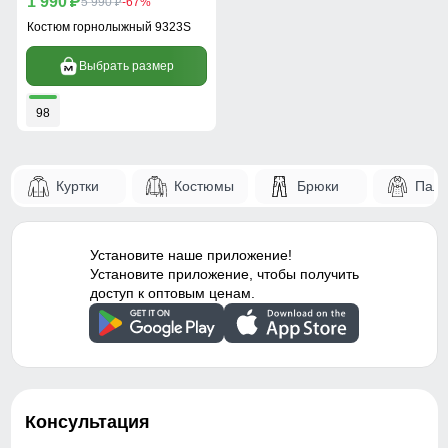
1 990
p
5 990
-67%
p
Костюм горнолыжный 9323S
Выбрать размер
98
Куртки
Костюмы
Брюки
Паль
Установите наше приложение!
Установите приложение, чтобы получить
доступ к оптовым ценам.
Консультация