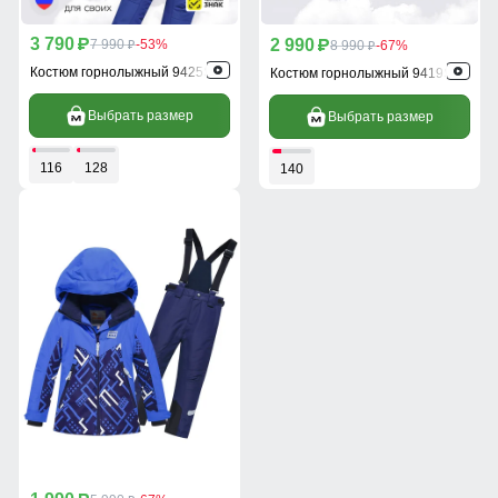
3 790
2 990
p
7 990
-53%
p
8 990
-67%
p
p
Костюм горнолыжный 9425S
Костюм горнолыжный 9419S
Выбрать размер
Выбрать размер
116
128
140