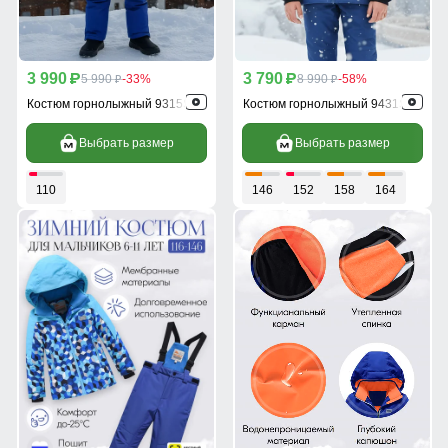
3 990
3 790
p
5 990
-33%
p
8 990
-58%
p
p
Костюм горнолыжный 9315S
Костюм горнолыжный 9431S
Выбрать размер
Выбрать размер
110
146
152
158
164