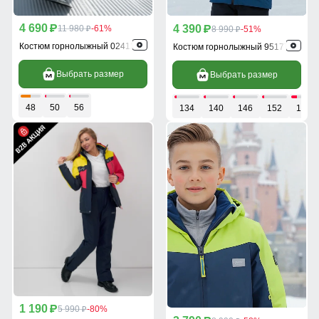
4 690
4 390
p
11 980
-61%
p
8 990
-51%
p
p
Костюм горнолыжный 02412TS
Костюм горнолыжный 9517TS
Выбрать размер
Выбрать размер
48
50
56
134
140
146
152
158
1 190
p
5 990
-80%
p