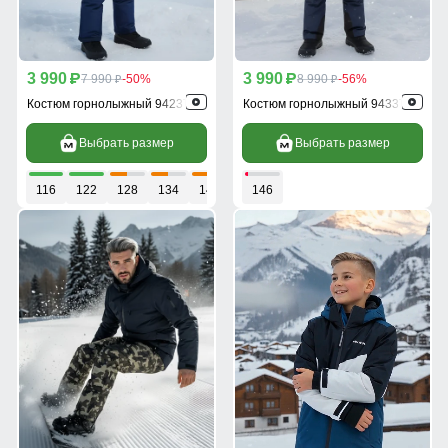
3 990
3 990
p
7 990
-50%
p
8 990
-56%
p
p
Костюм горнолыжный 9423TS
Костюм горнолыжный 9433TS
Выбрать размер
Выбрать размер
116
122
128
134
140
146
146