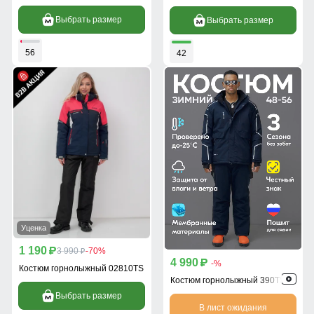
Выбрать размер
Выбрать размер
56
42
Уценка
1 190
p
3 990
-70%
p
4 990
p
-%
Костюм горнолыжный 02810TS
Костюм горнолыжный 390TS
Выбрать размер
В лист ожидания