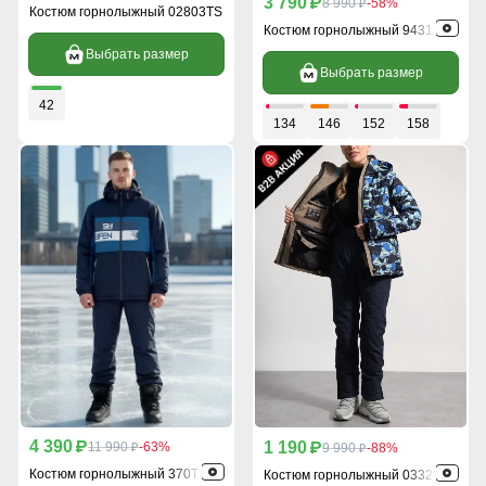
3 790
p
8 990
-58%
p
Костюм горнолыжный 02803TS
Костюм горнолыжный 9431TS
Выбрать размер
Выбрать размер
42
134
146
152
158
4 390
1 190
p
11 990
-63%
p
9 990
-88%
p
p
Костюм горнолыжный 370TS
Костюм горнолыжный 03320TS