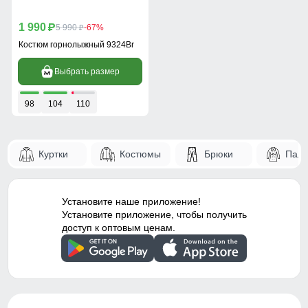
1 990
p
5 990
-67%
p
Костюм горнолыжный 9324Br
Выбрать размер
98
104
110
Куртки
Костюмы
Брюки
Паль
Установите наше приложение!
Установите приложение, чтобы получить
доступ к оптовым ценам.