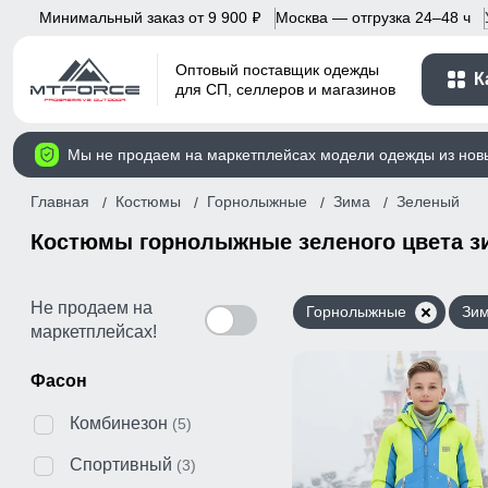
Минимальный заказ от 9 900
Москва — отгрузка 24–48 ч
p
Оптовый поставщик одежды
К
для СП, селлеров и магазинов
Мы не продаем на маркетплейсах модели одежды из нов
Главная
Костюмы
Горнолыжные
Зима
Зеленый
Костюмы горнолыжные зеленого цвета з
Не продаем на
Горнолыжные
Зи
маркетплейсах!
Фасон
Комбинезон
(5)
Спортивный
(3)