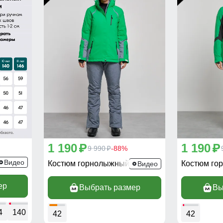
1 190
1 190
p
p
9 990
-88%
p
9422Z
Видео
Костюм горнолыжный 02316Z
Костюм го
Видео
ер
Выбрать размер
Вы
4
140
146
42
42