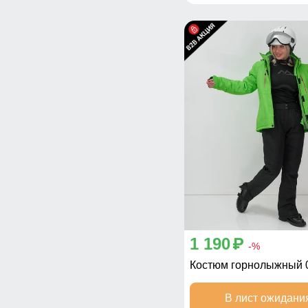
1 190
p
-%
Костюм горнолыжный 
В лист ожидани