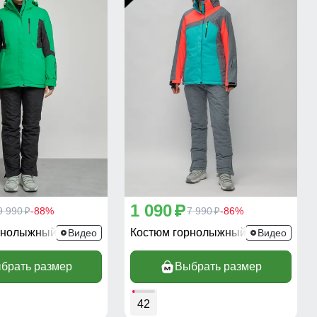
1 090
p
9 990
-88%
7 990
-86%
p
p
рнолыжный 03105Z
Костюм горнолыжный 02011Z
Видео
Видео
брать размер
Выбрать размер
42