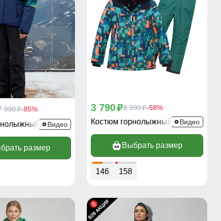
3 790
p
8 990
-58%
p
7 990
-85%
p
Костюм горнолыжный 9435Z
Видео
рнолыжный 0005Z
Видео
Выбрать размер
брать размер
146
158