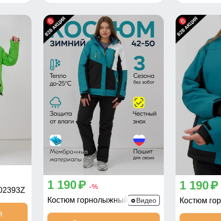
1 190
1 190
p
p
-%
02393Z
Костюм горнолыжный 07081Z
Видео
Костюм го
я