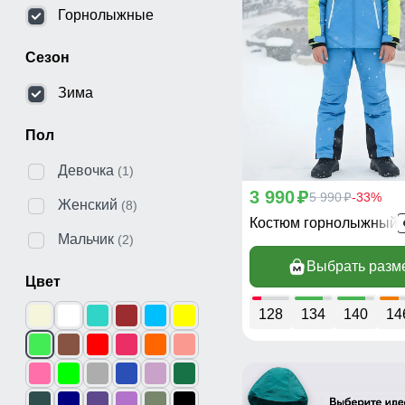
Горнолыжные
Сезон
Зима
Пол
Девочка
(1)
3 990
p
5 990
-33%
p
Женский
(8)
Костюм горнолыжный 
Мальчик
(2)
Выбрать разм
Цвет
128
134
140
14