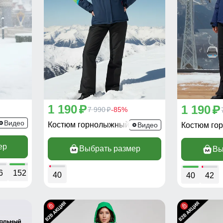
1 190
1 190
p
p
7 990
-85%
p
9317Z
Видео
Костюм горнолыжный 02392Z
Видео
Костюм го
ер
Выбрать размер
Вы
6
152
158
40
40
42