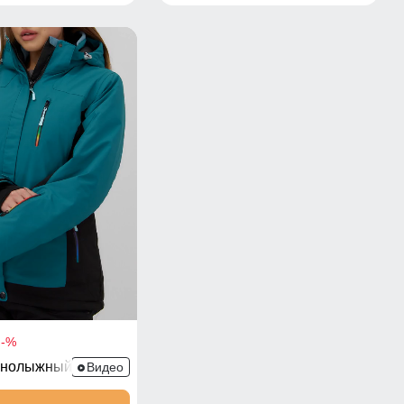
-%
рнолыжный 0027Z
Видео