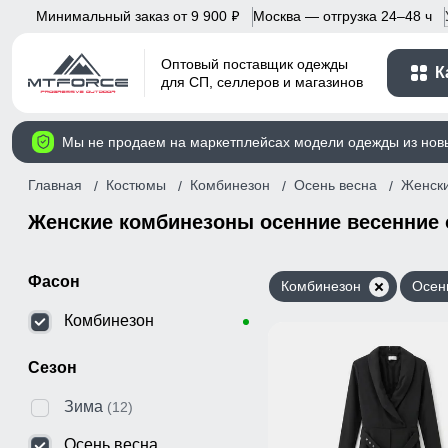
Минимальный заказ от 9 900
Москва — отгрузка 24–48 ч
p
Оптовый поставщик одежды
К
для СП, селлеров и магазинов
Мы не продаем на маркетплейсах модели одежды из нов
Главная
Костюмы
Комбинезон
Осень весна
Женск
Женские комбинезоны осенние весенние
Фасон
Комбинезон
Осен
Комбинезон
Сезон
Зима
(12)
Осень весна