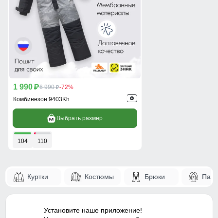
1 990
p
6 990
-72%
p
Комбинезон 9403Kh
Выбрать размер
104
110
Куртки
Костюмы
Брюки
Паль
Установите наше приложение!