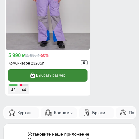
5 990
p
11 990
-50%
p
Комбинезон 2320Sn
Выбрать размер
42
44
Куртки
Костюмы
Брюки
Паль
Установите наше приложение!