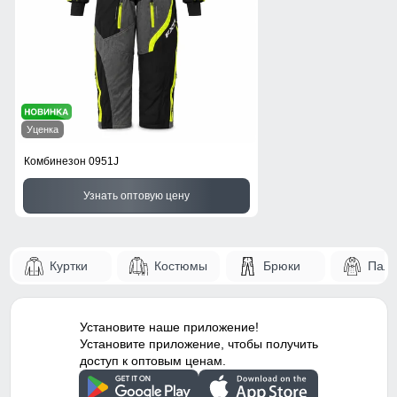
Уценка
Комбинезон 0951J
Узнать оптовую цену
Куртки
Костюмы
Брюки
Паль
Установите наше приложение!
Установите приложение, чтобы получить
доступ к оптовым ценам.