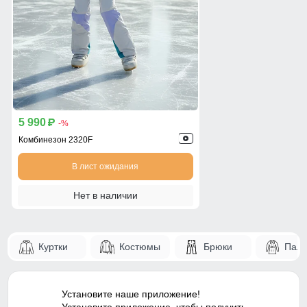
5 990
p
-%
Комбинезон 2320F
В лист ожидания
Нет в наличии
Куртки
Костюмы
Брюки
Паль
Установите наше приложение!